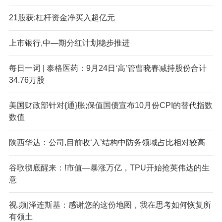
21股获;杠杆资金净买入超亿元
上市银行,中—期分红计划稳步推进
每日一词 | 泰格医药：9月24日‘高’管曹晓春减持股份合计
34.76万股
美国财政部针对{通}胀;保值国债宣布10月份CPI的替代指数
数值
陕西华达：公司,目前收‘入’结构中防务领域占比相对较高
谷歌彻底醒来：!市值—暴涨万亿，TPU开始抢英伟达的生
意
视.频|泽连斯基：感谢您的这份地图，我在思考如何恢复所
有领土