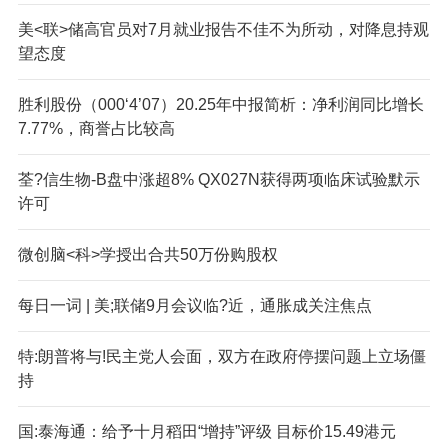
美<联>储高官员对7月就业报告不佳不为所动，对降息持观
望态度
胜利股份（000‘4’07）20.25年中报简析：净利润同比增长
7.77%，商誉占比较高
荃?信生物-B盘中涨超8% QX027N获得两项临床试验默示
许可
微创脑<科>学授出合共50万份购股权
每日一词 | 美;联储9月会议临?近，通胀成关注焦点
特:朗普将与!民主党人会面，双方在政府停摆问题上立场僵
持
国:泰海通：给予十月稻田“增持”评级 目标价15.49港元