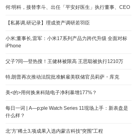
何:明科，接替李斗、出任「平安好医生」执行董事、CEO
【私募调,研记录】理成资产调研若羽臣
小米;董事长,雷军：小米17系列产品力跨代升级 全面对标
iPhone
父子?同—登热搜！王健林被限高 王思聪被执行1210万
特,朗普再次推动法院批准解雇美联储官员莉萨・库克
美<的>用何换来科陆电子净利暴增177%？
每日一词 | A—p;ple Watch Series 11现场上手：新表盘是
什么样？
北‘方’稀土3,项成果入选内蒙古科技“突围”工程