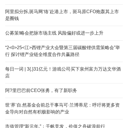
阿里拟分拆,斑马网‘络’赴港上市，斑马原CFO炮轰其上市
是圈钱
公募策!略会把脉市场主线 风险偏好或进一步上升
“2<0>25<江>西锂产业大会暨第三届碳酸锂供需策略会”举
行 探讨锂产业链全维度合作共赢路径
每日一词 | 3{.}31亿元！游戏公司买下泉州富力万达文华酒
店
阿?里巴巴前CEO张勇，有了新职务
世‘界’自.然基金会前总干事马可·兰博蒂尼：呼吁将更多资
金导向对自然有积极影响的产业
市值管理“新元年,”：千帆竞发，价值之舟破浪前行