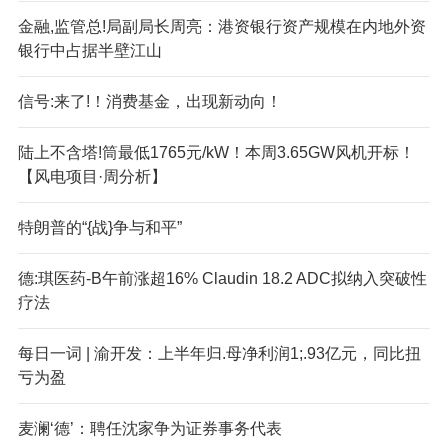
金融,监管总!局副局长周亮：港资银行资产规模在内地外资
银行中占据半壁江山
信号:来了!！消费基金，出现新动向！
陆上不含塔!筒最低1765元/kW！本周3.65GW风机开标！
【风电项目·周分析】
特朗普的“{战}争与和平”
德:琪医药-B午前涨超16% Claudin 18.2 ADC拟纳入突破性
疗法
每日一词 | 渝开发：上半年归.母净利润1;.93亿元，同比扭
亏为盈
麦澜‘德’：聘任沈家争为证券事务代表