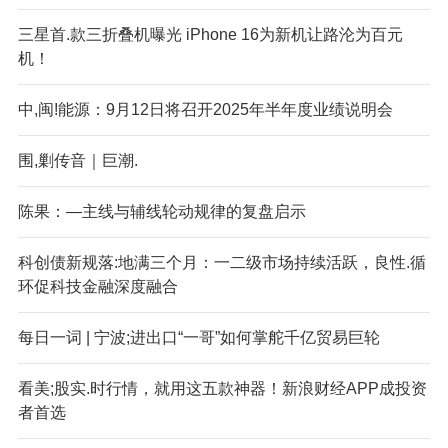
三星首.款三折叠机曝光 iPhone 16为新机让路沦为百元
机！
中,闽!能源：9月12日将召开2025年半年度业绩说明会
围,剿传音｜巨潮.
陈果：—主线与辅线轮动规律的复盘启示
科创债新规落:地满三个月：一二级市场持续活跃，良性.循
环促科技金融深度融合
每日一词 | 宁波;进出口“一哥”如何掌舵千亿贸易巨轮
看美;股实.时行情，就用这五款神器！新浪财经APP成投资
者首选