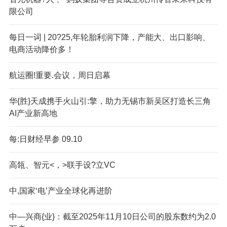
限公司
每日一词 | 20?25,年轮胎利润下降，产能大、出口影响、
电商活动降价多！
航运圈!重要.会议，周日启幕
华{胜}天成携手火山引:擎，助力无锡市新吴区打造长三角
AI产业新高地
每:日财经早参 09.10
高瓴、智元<，>联手设?立VC
中,国家‘电’产业全球化再进阶
中—兴商{业}：截至2025年11月10日公司的股东数约为2.0