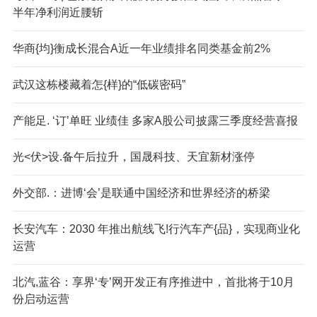
半年净利润近腰斩
华商{均}衡成长混合A近一年业绩排名同类基金前2%
武汉这栋楼藏着怎{样}的“低碳密码”
产能足. ‘订’单旺 业绩佳 多家A股公司披露三季度经营喜报
光<伏>设.备午后拉升，国晟科技、天宜新材涨停
外交部.：进博‘会’是联通中国经济和世界经济的桥梁
长安汽车：2030 年推出航线飞!行汽车产{品}，实现商业化
运营
北汽,蓝谷：享界‘专’网开发正有序推进中，首批将于10月
份启动运营