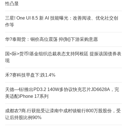
性凸显
三星! One UI 8.5 新 AI 技能曝光：改善阅读、优化社交创
作等
华?泰期货：铜价高位震荡 抑{制}下游采购意愿
国<际>货币!基金组织总裁表态支持阿根廷 提振该国债券表
现
禾?赛科技早盘下:跌1.4%
天德—钰!推出PD3.2 140W多协议快充芯片JD6628A，完
美适配iPhone 17系列
成都农?商.行获批受让滦南中成村镇银行800万股股份，受
让后持股比例90%