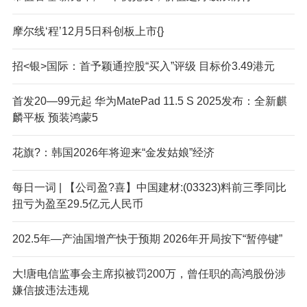
摩尔线‘程’12月5日科创板上市{}
招<银>国际：首予颖通控股“买入”评级 目标价3.49港元
首发20—99元起 华为MatePad 11.5 S 2025发布：全新麒
麟平板 预装鸿蒙5
花旗?：韩国2026年将迎来“金发姑娘”经济
每日一词 | 【公司盈?喜】中国建材:(03323)料前三季同比
扭亏为盈至29.5亿元人民币
202.5年—产油国增产快于预期 2026年开局按下“暂停键”
大!唐电信监事会主席拟被罚200万，曾任职的高鸿股份涉
嫌信披违法违规