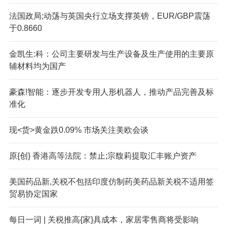
法国政局;动荡与英国央行立场支撑英镑，EUR/GBP震荡
于0.8660
金凯生:科：公司主要研发与生产设备及生产使用的主要原
辅材料均为国产
豪森!智能：逐步开发专用人形机器人，推动产品完善及标
准化
现<货>黄金跌0.09% 市场关注美欧会谈
原{创} 香港高等法院：禁止;宗馥莉提取汇丰账户资产
美国药品新,关税不包括印度仿制药美药品新关税不适用签
贸易协定国家
每日一词 | 关税推高{家}具成本，家居零售商将受影响