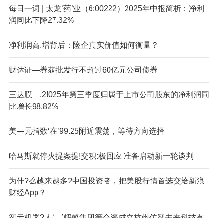
每日一词 | 太龙‘药’业（6:00222）2025年中报简析：净利
润同比下降27.32%
净利润高.增背后：险企真实价值如何衡量？
财达证—券获批发行不超过60亿元公司债券
三达膜：.2!025年第三季度归属于上市公司股东的净利润同
比增长98.82%
美—元指数‘在’99.25附近震荡，等待方向选择
哈马斯就停火提案提!交积:极回应 准备启动新一轮谈判
为什?么越来越多?中国投资者，把美股行情首选交给新浪
财经App？
智元机器?人‘、’蚂蚁集团等合资成立杭州传智未来科技有