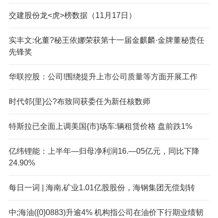
交建股份龙<虎>榜数据（11月17日）
实丰文:化董?秘王依娜荣获第十一届金麒麟·金牌董秘责任
先锋奖
华联控股：公司!围绕提升上市公司质量等方面开展工作
时代邻{里}公?布致同获委任为新任核数师
特斯拉已全面上调美国{市}场车:辆租赁价格 盘前跌1%
亿纬锂能：上半年—归母净利润16.—05亿元，同比下降
24.90%
每日一词 | 海南,矿业1.01亿股股份，海钢集团无偿划转
中;海油({0}0883)升逾4% 机构指公司在油价下行期业绩韧