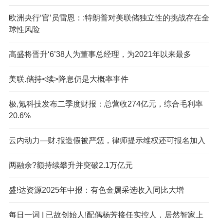
欧洲央行‘官’员雷恩：:特朗普对美联储独立性的挑战存在全
球性风险
高盛将晋升‘6’38人为董事总经理，为2021年以来最多
美联.储持<续>降息仍是大概率事件
极,氪科技发布二季度财报：总营收274亿元，综合毛利率
20.6%
云内动力—财.报造假被严惩，律师提示维权还可报名加入
两融余?额持续攀升并突破2.1万亿元
盛!达资源2025年中报：有色金属采选收入同比大增
每日一词 | 已故创始人!配偶杨芳接任实控人，居然智家上