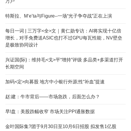
万户
特斯拉、M‘e’ta与Figure--一场“光子争夺战”正在上演
每日一词 | 三万字<全>文｜黄仁勋专访：AI将实现十亿倍
增长，对手免费送ASIC也打不过GPU每瓦性能，NV壁垒
是极致协同设计
兴证国{际}：维持毛<戈>平“增持”评级 多品类+多渠道打开
长期空间
加码<定>向募股 地方中小银行外源;性“补血”提速
赵:建：牛市背后——市场急跌，后面怎么办？
早!盘：美股跌幅收窄 市场关注PPI通胀数据
金叶国际集?团于9月30日至10月6日招股 拟发售1亿股