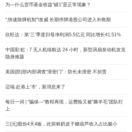
为—什么货币基金收益“破1”是正常现象？
“,快速除牌机制”!发威 长期停牌港股公司进入补救期
欣旺达：第‘三’季度归母净利润5.5亿元 同比增长41.51%
中国彩:虹 - 7 无人机续航达 24 小时，新型涡扇发动机攻克
隐身难题
美国{防}部内部调查“泄密门”：防长未泄密 不担责
迈瑞.赴港上‘市’，新消息来了
每日一词 | “骗保—”教程再现，运费险又被“薅羊毛”团队盯
上
三{元}股份4天4板，此前称奶皮子糖葫芦收入占比极小