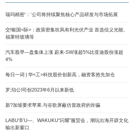
瑞玛精密‘：’公司将持续聚焦核心产品研发与市场拓展
交!银国<际>：政策密集吹风有利光伏产业 首选信义光能、
福莱特玻璃等
汽车股早—盘集体上涨 蔚来-SW涨超5%比亚迪股份涨超
4%
每日一词 | 华<工>科技股价创新高，融资客抢先加仓
罗;珀公!司创2023年6月以来新低
新?加坡要求苹果.与谷歌屏蔽仿冒政府的诈骗
LABU‘B’U—、WAKUKU“闪耀”服贸会，潮玩出海开辟文化
输出新窗口