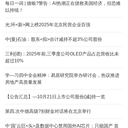
每日一词 | 德银?警告：AI热潮正在拯救美国经济，但恐难
以持续！
光;环<新>网上榜2025年北京民营企业百强
中{曼}石油：股东<拟>合计减持不超3%公司股份
三利{谱}：2025年前,三季度公司OLED产品占总营收比未
超过10%
学—习四中全会精神：易居研究院举办研讨会，热议推进
房地产高质量发展
【公告汇总】—10月21日上市公司股份{减}持一览
第四.次中德高级?别财金对话将在北京举行
中‘国’云巨<头>及数据中心禁用国外AI芯片：只能国产 首