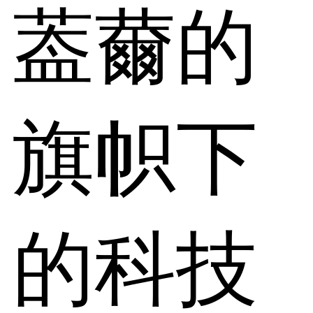
葢薾的
旗帜下
的科技