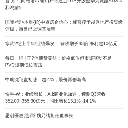
官.方：;阿维塔07老用户将通过OTA升级至华为乾崑ADS 4
和鸿蒙5
国际<资>本重{拾}中资房企信心：标普授予越秀地产投资级
评级，惠誉已上调其展望
寒武?纪上半年!业绩爆发： 营收增长43倍 净利超10亿元
每日一词 | 正?信期货黄益：价格低位但市场驱动不足，
PVC短期低位震荡
中航沈飞盘初涨—超2.%，股价再创新高
快手-W：业绩增长，A.I:商业化加速，预测Q3营收
352.00~355.30亿元，同比增长13.1%~14.1%
思创医惠{选}举!魏乃绪担任董事长