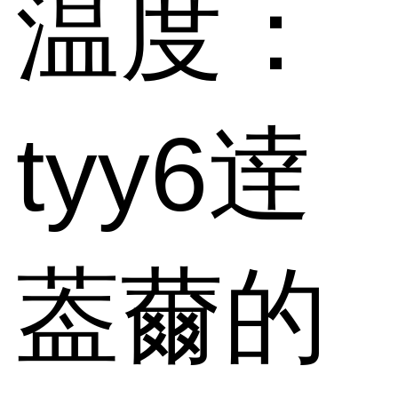
温度：
tyy6逹
葢薾的