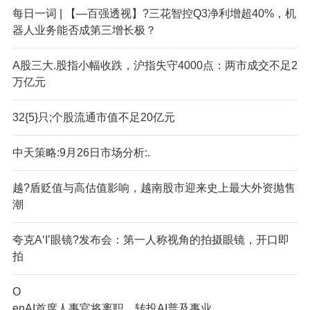
每日一词 | 【—百强透视】?三花智控Q3净利增超40%，机
器人业务能否成第三增长极？
A股三大.股指小幅收跌，沪指失守4000点：两市成交不足2
万亿元
32{5}只;个股流通市值不足20亿元
中天策略:9月26日市场分析:.
越?盾贬值与高估值影响，越南股市迎来史上最大外资抛售
潮
夸克A‘I’眼镜?发布会：第一人称视角的拍摄眼镜，开口即
拍
O
enAI首席人事官将离职，转投AI普及事业