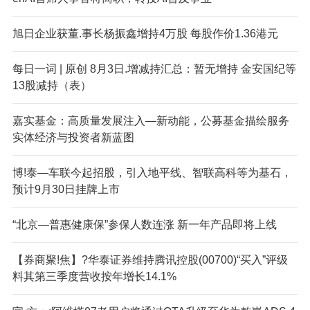
旭日企业获董.事长杨振鑫增持4万股 每股作价1.36港元
每日一词 | 原创 8月3日.增减持汇总：暂无增持 金安国纪等
13股减持（表）
嘉实基金：高质量发展注入—新动能，公募基金描绘服务
实体经济与投资者新蓝图
博!泰—车联今起招股，引入地平线、智联高科等为基石，
预计9月30日挂牌上市
“北京—普惠健康保”参保人数连涨 新一年产品即将上线
【券商聚!焦】?华泰证券维持腾讯控股(00700)“买入”评级
料其第三季度营收按年增长14.1%