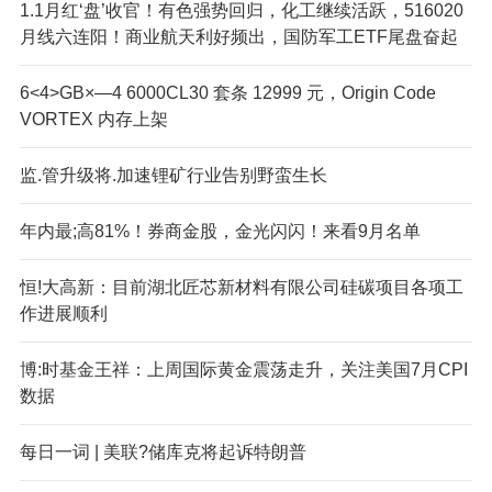
1.1月红‘盘’收官！有色强势回归，化工继续活跃，516020
月线六连阳！商业航天利好频出，国防军工ETF尾盘奋起
6<4>GB×—4 6000CL30 套条 12999 元，Origin Code
VORTEX 内存上架
监.管升级将.加速锂矿行业告别野蛮生长
年内最;高81%！券商金股，金光闪闪！来看9月名单
恒!大高新：目前湖北匠芯新材料有限公司硅碳项目各项工
作进展顺利
博:时基金王祥：上周国际黄金震荡走升，关注美国7月CPI
数据
每日一词 | 美联?储库克将起诉特朗普