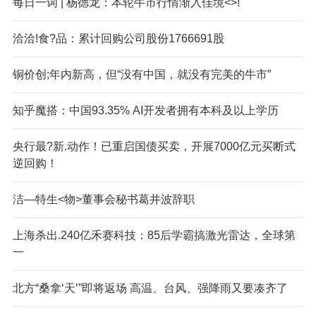
每日一词 | 杨德龙：本轮牛市行情渐入佳境<>!
洽洽!食?品：累计回购公司股份1766691股
铜价创;年内新高，但“没有中国，就没有完美的牛市”
知乎
魔搭：中国93.35% AI开发者拥有本科及以上学历
央行最?新.动作！已重启国债买卖，开展7000亿元买断式
逆回购！
洁—特生<物>董事会秘书葛井波辞职
上海杀出.240亿禾赛科技：85后学霸搞激光雷达，全球第
一
北方“桑拿‘天’”即将返场 高温、台风、强降雨又要凑齐了