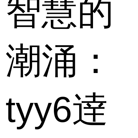
智慧的
潮涌：
tyy6逹