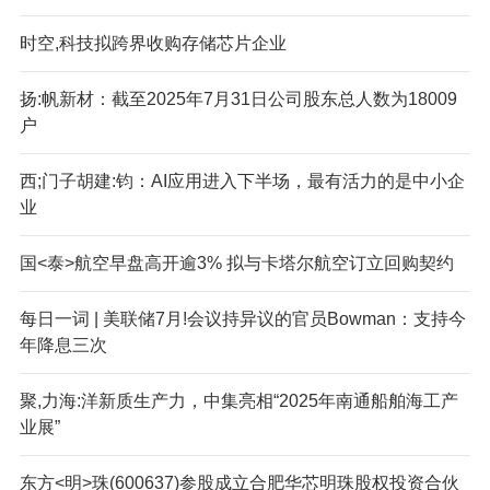
时空,科技拟跨界收购存储芯片企业
扬:帆新材：截至2025年7月31日公司股东总人数为18009
户
西;门子胡建:钧：AI应用进入下半场，最有活力的是中小企
业
国<泰>航空早盘高开逾3% 拟与卡塔尔航空订立回购契约
每日一词 | 美联储7月!会议持异议的官员Bowman：支持今
年降息三次
聚,力海:洋新质生产力，中集亮相“2025年南通船舶海工产
业展”
东方<明>珠(600637)参股成立合肥华芯明珠股权投资合伙