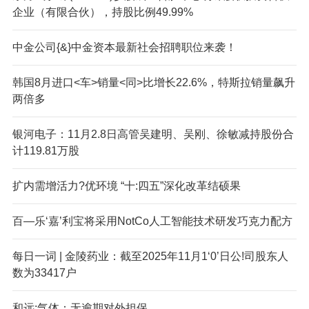
企业（有限合伙），持股比例49.99%
中金公司{&}中金资本最新社会招聘职位来袭！
韩国8月进口<车>销量<同>比增长22.6%，特斯拉销量飙升
两倍多
银河电子：11月2.8日高管吴建明、吴刚、徐敏减持股份合
计119.81万股
扩内需增活力?优环境 “十:四五”深化改革结硕果
百—乐‘嘉’利宝将采用NotCo人工智能技术研发巧克力配方
每日一词 | 金陵药业：截至2025年11月1‘0’日公!司股东人
数为33417户
和远:气体：无逾期对外担保