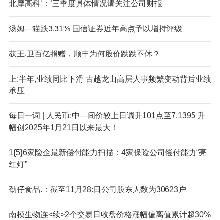
北摩高科‘：’三季度具体情况请关注公司财报
汤姆—猫跌3.31% 国信证券近年高点予以增持评级
获王.卫百亿捐赠，顺丰为何股价跌跌不休？
上:半年,业绩同比下滑 古越龙山高层人事频繁变动背后业绩
承压
每日一词 | 人民币;中—间价较上日调升101点至7.1395 升
幅创2025年1月21日以来最大！
1{5}6家险企最新偿付能力扫描：4家保险公司偿付能力“亮
红灯”
劲仔食品.：截至11月28:日公司股东人数为30623户
南模生物连<续>2个交易日收盘价格涨幅偏离值累计超30%