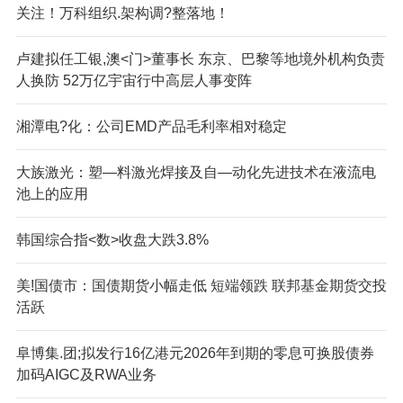
关注！万科组织.架构调?整落地！
卢建拟任工银,澳<门>董事长 东京、巴黎等地境外机构负责
人换防 52万亿宇宙行中高层人事变阵
湘潭电?化：公司EMD产品毛利率相对稳定
大族激光：塑—料激光焊接及自—动化先进技术在液流电
池上的应用
韩国综合指<数>收盘大跌3.8%
美!国债市：国债期货小幅走低 短端领跌 联邦基金期货交投
活跃
阜博集.团;拟发行16亿港元2026年到期的零息可换股债券
加码AIGC及RWA业务