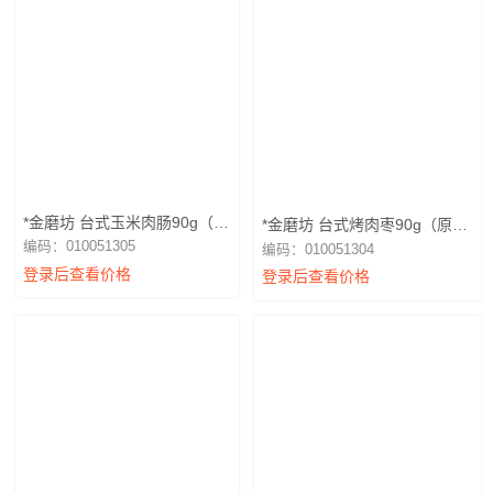
*金磨坊 台式玉米肉肠90g（玉
*金磨坊 台式烤肉枣90g（原
米）
味）
编码：010051305
编码：010051304
登录后查看价格
登录后查看价格