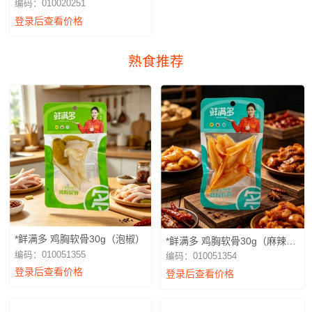
编码：010020251
登录后查看价格
熟食推荐
*鲜满多 鸡胸软骨30g（泡椒）
*鲜满多 鸡胸软骨30g（麻辣火
锅）
编码：010051355
编码：010051354
登录后查看价格
登录后查看价格