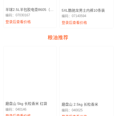
半球2.5L半包胶电壶8605（广
5XL酷驰龙男士内裤10条装
东南振电器）NZ15-25C
编码：07030167
编码：07140594
登录后查看价格
登录后查看价格
粮油推荐
磨盘山 5kg 长粒香米 红袋
磨盘山 2.5kg 长粒香米
编码：040146
编码：040025
登录后查看价格