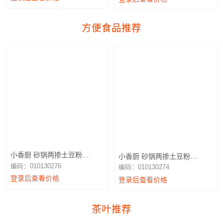
方便食品推荐
小香厨 砂锅两掺土豆粉
小香厨 砂锅两掺土豆粉
256g（红油麻酱）
256g（老母鸡汤）
编码：010130276
编码：010130274
登录后查看价格
登录后查看价格
茶叶推荐