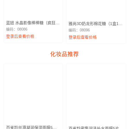
蓝妞 水晶影像棒棒糖（疯狂动
雅尚3D奶龙形棉花糖（1盒12
物城2）1盒12支
个）
编码：08086
编码：08096
登录后查看价格
登录后查看价格
化妆品推荐
百雀羚丝滑凝润保湿面膜5片
百雀羚密集润泽补水面膜5片装