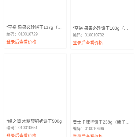
*亨裕 果果必珍饼干137g（蓝
*亨裕 果果必珍饼干103g（草
莓）
莓）
编码：010010729
编码：010010732
登录后查看价格
登录后查看价格
*缘之润 木糖醇钙奶饼干500g
曼士卡威华饼干238g（榛子可
可）
编码：010010651
编码：010010696
登录后查看价格
登录后查看价格