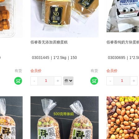
佰睿香无添加蔗糖蛋糕
佰睿香纯奶方块蛋
0
03031445
|
1*2.5kg
|
150
03030695
|
1*2.5
有货
会员价
有货
会员价
-
+
-
+