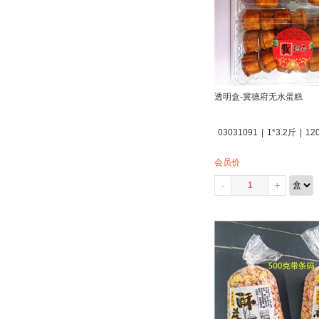
透明盒-冀德府无水蛋糕
03031091
|
1*3.2斤
|
12
会员价
-
+