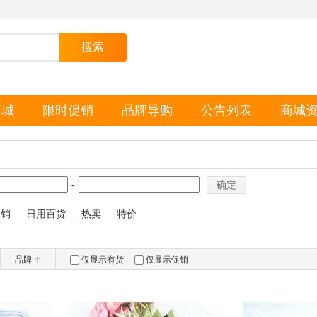
商城
限时促销
品牌导购
公告列表
商城
-
确定
促销
日用百货
热卖
特价
品牌
仅显示有货
仅显示促销