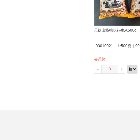
天禧山核桃味花生米500g
03010021
|
1*500克
|
90
会员价
-
+