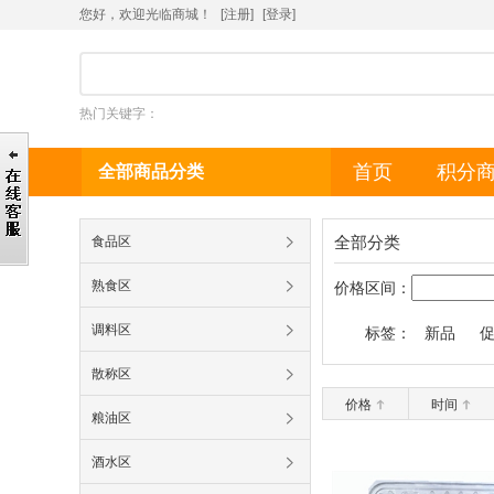
您好，欢迎光临商城！
[注册]
[
登录
]
热门关键字：
首页
积分
全部商品分类
全部分类
食品区
熟食区
价格区间：
调料区
标签：
新品
散称区
价格
时间
粮油区
酒水区