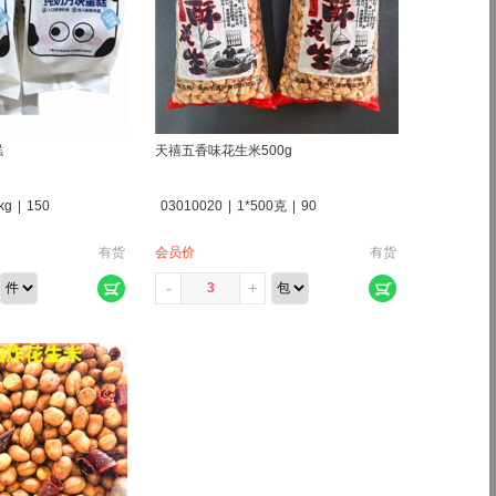
糕
天禧五香味花生米500g
kg
|
150
03010020
|
1*500克
|
90
有货
会员价
有货
-
+