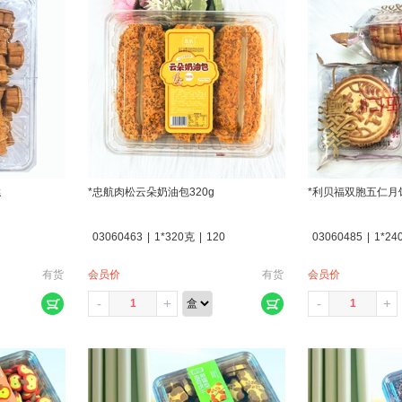
糕
*忠航肉松云朵奶油包320g
*利贝福双胞五仁月饼
03060463
|
1*320克
|
120
03060485
|
1*24
有货
会员价
有货
会员价
-
+
-
+