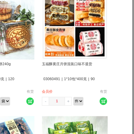
240g
玉福酥黄庄月饼混装口味不退货
0克
|
120
03060491
|
1*10包*400克
|
90
有货
会员价
有货
-
+