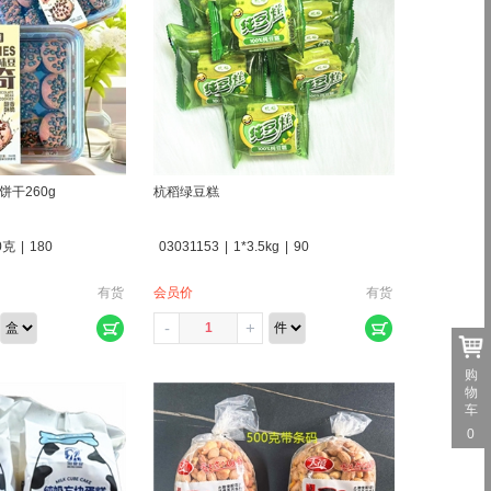
饼干260g
杭稻绿豆糕
0克
|
180
03031153
|
1*3.5kg
|
90
有货
会员价
有货
-
+
购
物
车
0