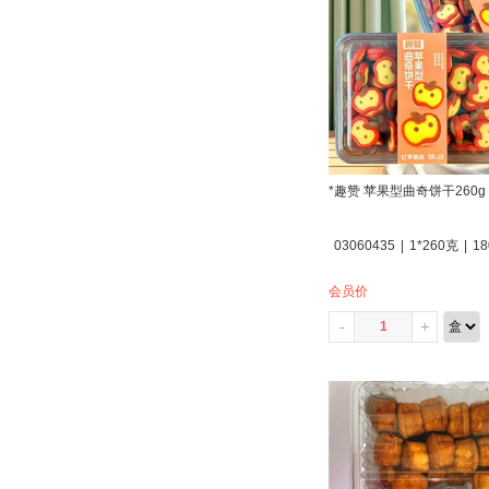
*趣赞 苹果型曲奇饼干260g
03060435
|
1*260克
|
18
会员价
-
+