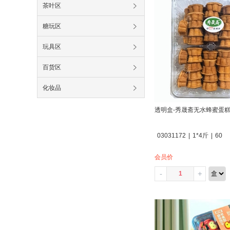
茶叶区
糖玩区
玩具区
百货区
化妆品
透明盒-秀晟斋无水蜂蜜蛋
03031172
|
1*4斤
|
60
会员价
-
+