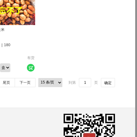
生米
|
180
有货
尾页
下一页
到第
页
确定