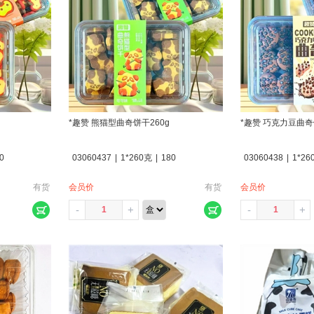
*趣赞 熊猫型曲奇饼干260g
*趣赞 巧克力豆曲奇
0
03060437
|
1*260克
|
180
03060438
|
1*26
有货
会员价
有货
会员价
-
+
-
+