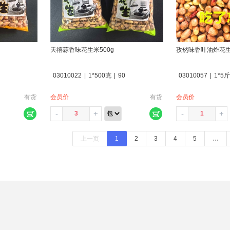
天禧蒜香味花生米500g
孜然味香叶油炸花
03010022
|
1*500克
|
90
03010057
|
1*5斤
有货
会员价
有货
会员价
-
+
-
+
上一页
1
2
3
4
5
…