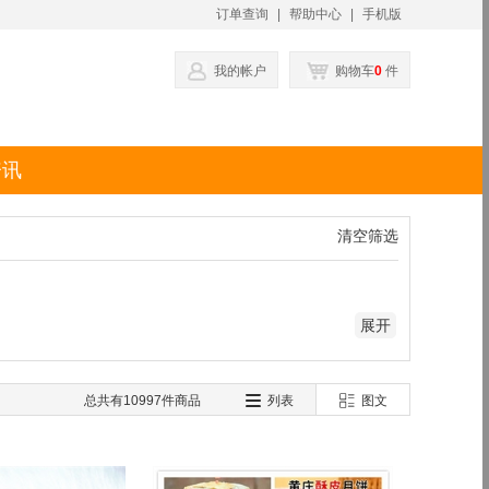
订单查询
|
帮助中心
|
手机版
我的帐户
购物车
0
件
资讯
清空筛选
展开
总共有
10997
件商品
列表
图文