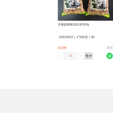
天禧蒜香味花生米500g
03010022
|
1*500克
|
90
会员价
有货
-
+