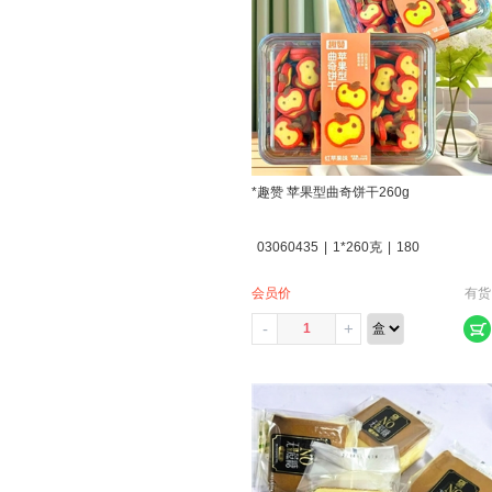
*趣赞 苹果型曲奇饼干260g
03060435
|
1*260克
|
180
会员价
有货
-
+