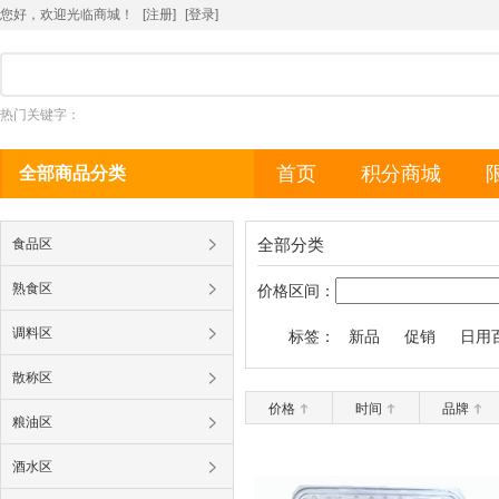
您好，欢迎光临商城！
[注册]
[
登录
]
热门关键字：
首页
积分商城
全部商品分类
全部分类
食品区
熟食区
价格区间：
调料区
标签：
新品
促销
日用
散称区
价格
时间
品牌
粮油区
酒水区