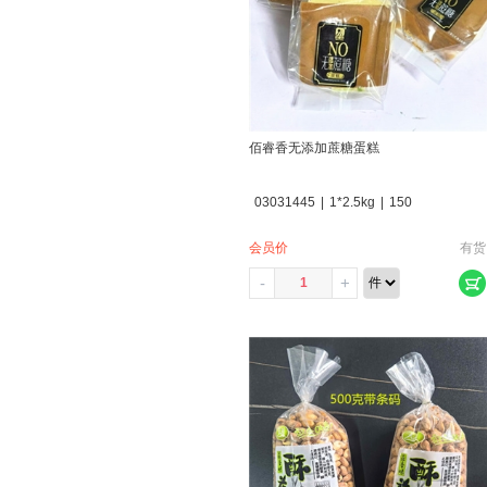
佰睿香无添加蔗糖蛋糕
03031445
|
1*2.5kg
|
150
会员价
有货
-
+