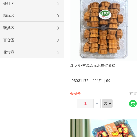
茶叶区
糖玩区
玩具区
百货区
化妆品
透明盒-秀晟斋无水蜂蜜蛋糕
03031172
|
1*4斤
|
60
会员价
有货
-
+