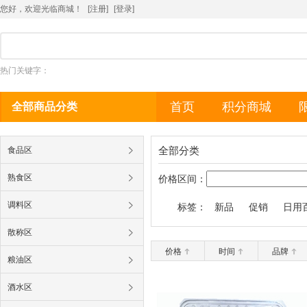
您好，欢迎光临商城！
[注册]
[
登录
]
热门关键字：
首页
积分商城
全部商品分类
全部分类
食品区
熟食区
价格区间：
调料区
标签：
新品
促销
日用
散称区
价格
时间
品牌
粮油区
酒水区