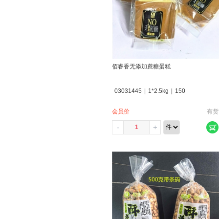
佰睿香无添加蔗糖蛋糕
03031445
|
1*2.5kg
|
150
会员价
有货
-
+