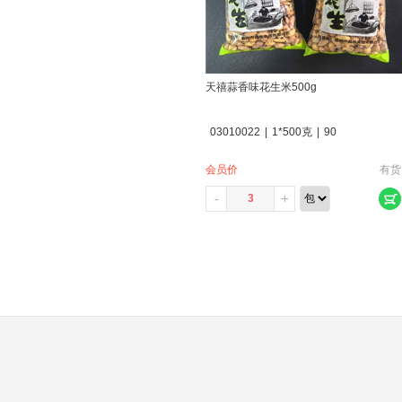
天禧蒜香味花生米500g
03010022
|
1*500克
|
90
会员价
有货
-
+