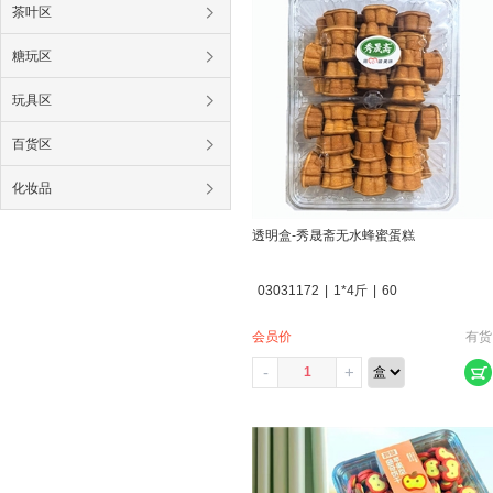
茶叶区
糖玩区
玩具区
百货区
化妆品
透明盒-秀晟斋无水蜂蜜蛋糕
03031172
|
1*4斤
|
60
会员价
有货
-
+