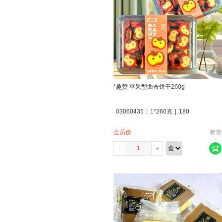
*趣赞 苹果型曲奇饼干260g
03060435
|
1*260克
|
180
会员价
有货
-
+