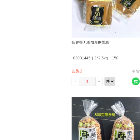
佰睿香无添加蔗糖蛋糕
03031445
|
1*2.5kg
|
150
会员价
有货
-
+