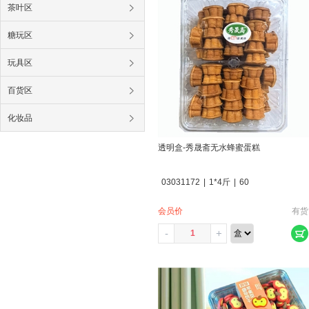
茶叶区
糖玩区
玩具区
百货区
化妆品
透明盒-秀晟斋无水蜂蜜蛋糕
03031172
|
1*4斤
|
60
会员价
有货
-
+