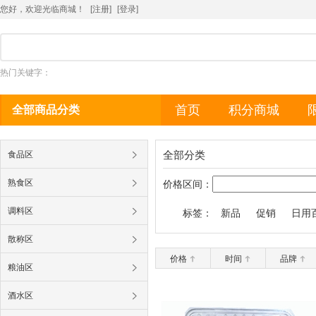
您好，欢迎光临商城！
[注册]
[
登录
]
热门关键字：
首页
积分商城
全部商品分类
全部分类
食品区
熟食区
价格区间：
调料区
标签：
新品
促销
日用
散称区
价格
时间
品牌
粮油区
酒水区