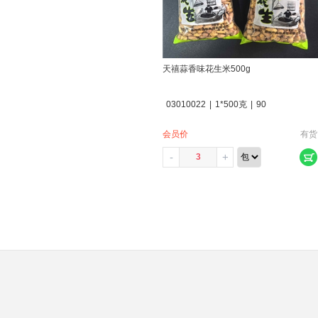
天禧蒜香味花生米500g
03010022
|
1*500克
|
90
会员价
有货
-
+