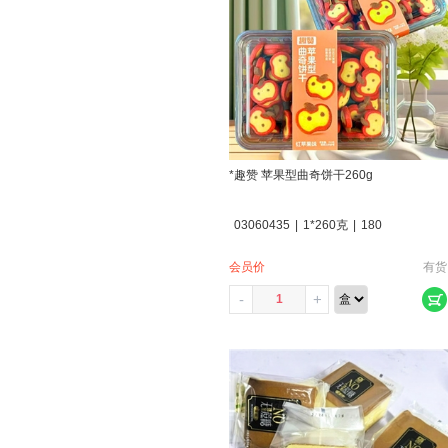
*趣赞 苹果型曲奇饼干260g
03060435
|
1*260克
|
180
会员价
有货
-
+