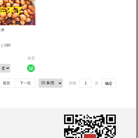
生米
|
180
有货
尾页
下一页
到第
页
确定