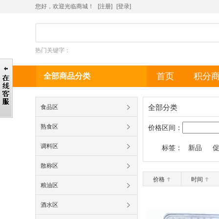
您好，欢迎光临商城！
[注册]
[
登录
]
热门关键字：
首页
积分
全部商品分类
全部分类
食品区
熟食区
价格区间：
调料区
标签：
新品
散称区
价格
时间
粮油区
酒水区