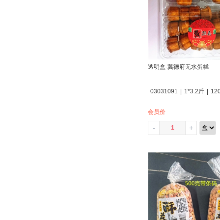
透明盒-冀德府无水蛋糕
03031091
|
1*3.2斤
|
12
会员价
-
+