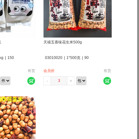
糕
天禧五香味花生米500g
kg
|
150
03010020
|
1*500克
|
90
有货
会员价
有货
-
+