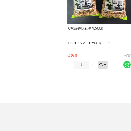
天禧蒜香味花生米500g
03010022
|
1*500克
|
90
会员价
有货
-
+