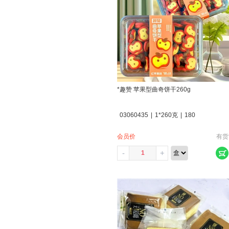
*趣赞 苹果型曲奇饼干260g
03060435
|
1*260克
|
180
会员价
有货
-
+