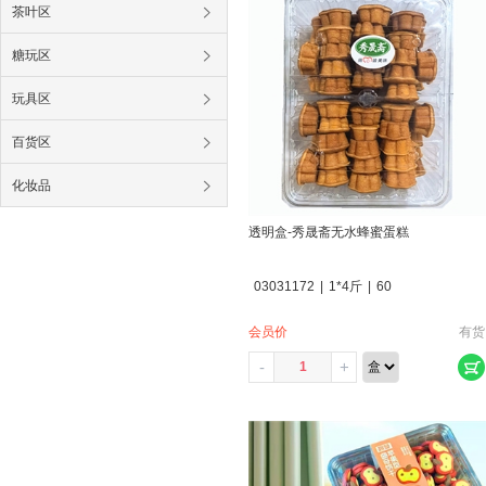
茶叶区
糖玩区
玩具区
百货区
化妆品
透明盒-秀晟斋无水蜂蜜蛋糕
03031172
|
1*4斤
|
60
会员价
有货
-
+