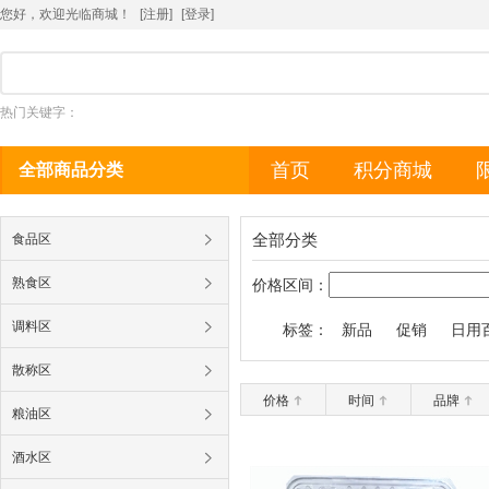
您好，欢迎光临商城！
[注册]
[
登录
]
热门关键字：
首页
积分商城
全部商品分类
全部分类
食品区
熟食区
价格区间：
调料区
标签：
新品
促销
日用
散称区
价格
时间
品牌
粮油区
酒水区