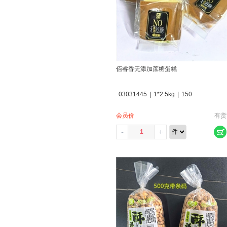
佰睿香无添加蔗糖蛋糕
03031445
|
1*2.5kg
|
150
会员价
有货
-
+