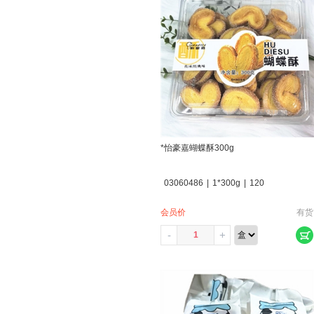
*怡豪嘉蝴蝶酥300g
03060486
|
1*300g
|
120
会员价
有货
-
+