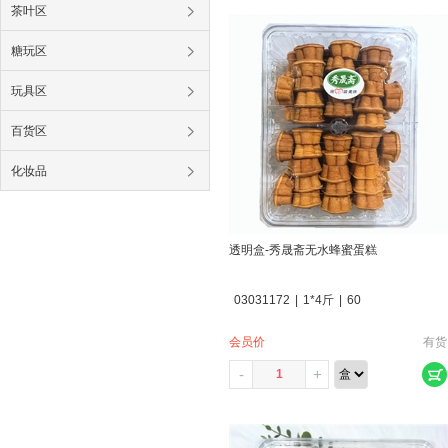
茶叶区
糖玩区
玩具区
百货区
化妆品
透明盒-秀晟斋无水蜂蜜蛋糕
03031172
|
1*4斤
|
60
会员价
有货
-
+