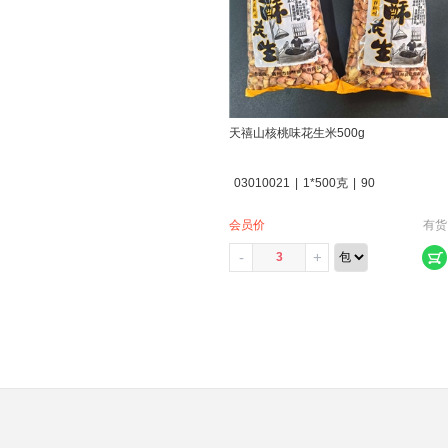
天禧山核桃味花生米500g
03010021
|
1*500克
|
90
会员价
有货
-
+