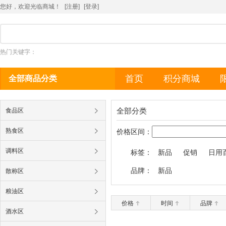
您好，欢迎光临商城！
[注册]
[
登录
]
热门关键字：
首页
积分商城
全部商品分类
全部分类
食品区
熟食区
价格区间：
调料区
标签：
新品
促销
日用
品牌：
新品
散称区
粮油区
价格
时间
品牌
酒水区