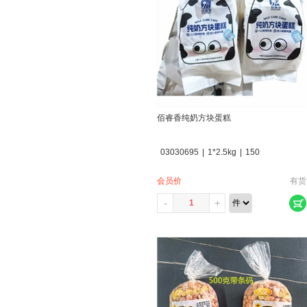
佰睿香纯奶方块蛋糕
03030695
|
1*2.5kg
|
150
会员价
有货
-
+