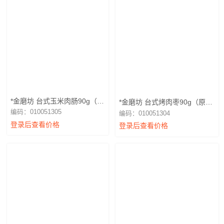
*金磨坊 台式玉米肉肠90g（玉
*金磨坊 台式烤肉枣90g（原
米）
味）
编码：010051305
编码：010051304
登录后查看价格
登录后查看价格