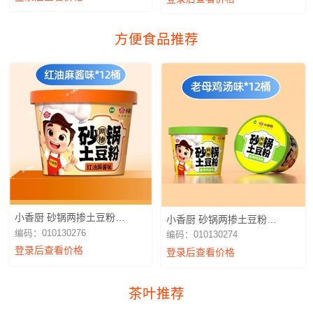
方便食品推荐
小香厨 砂锅两掺土豆粉
小香厨 砂锅两掺土豆粉
256g（红油麻酱）
256g（老母鸡汤）
编码：010130276
编码：010130274
登录后查看价格
登录后查看价格
茶叶推荐