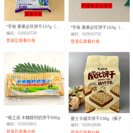
*亨裕 果果必珍饼干137g（蓝
*亨裕 果果必珍饼干103g（草
莓）
莓）
编码：010010729
编码：010010732
登录后查看价格
登录后查看价格
*缘之润 木糖醇钙奶饼干500g
曼士卡威华饼干238g（榛子可
可）
编码：010010651
编码：010010696
登录后查看价格
登录后查看价格