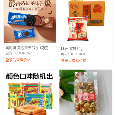
奥利奥 夹心饼干97g（巧克力
旺旺 雪饼84g
味）
编码：010010262
编码：010010018
登录后查看价格
登录后查看价格