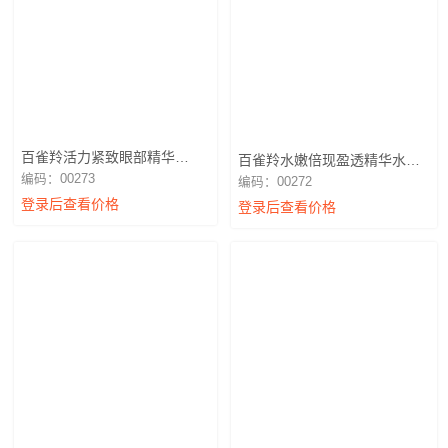
百雀羚活力紧致眼部精华
百雀羚水嫩倍现盈透精华水
30g（不退换）
100ml（不退换）
编码：00273
编码：00272
登录后查看价格
登录后查看价格