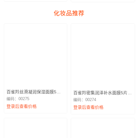
化妆品推荐
百雀羚丝滑凝润保湿面膜5片
百雀羚密集润泽补水面膜5片装
装（不退换）
（不退换）
编码：00275
编码：00274
登录后查看价格
登录后查看价格