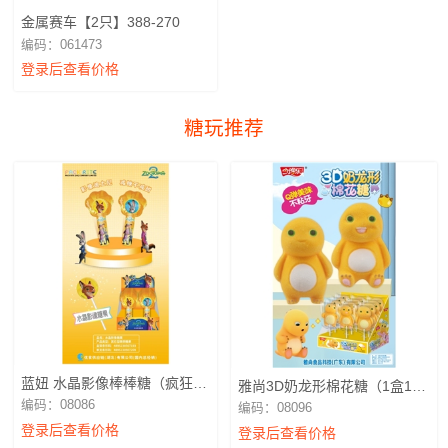
金属赛车【2只】388-270
编码：061473
登录后查看价格
糖玩推荐
蓝妞 水晶影像棒棒糖（疯狂动
雅尚3D奶龙形棉花糖（1盒12
物城2）1盒12支
个）
编码：08086
编码：08096
登录后查看价格
登录后查看价格