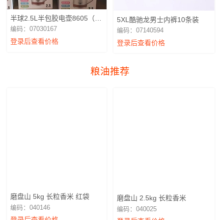
半球2.5L半包胶电壶8605（广
5XL酷驰龙男士内裤10条装
东南振电器）NZ15-25C
编码：07030167
编码：07140594
登录后查看价格
登录后查看价格
粮油推荐
磨盘山 5kg 长粒香米 红袋
磨盘山 2.5kg 长粒香米
编码：040146
编码：040025
登录后查看价格