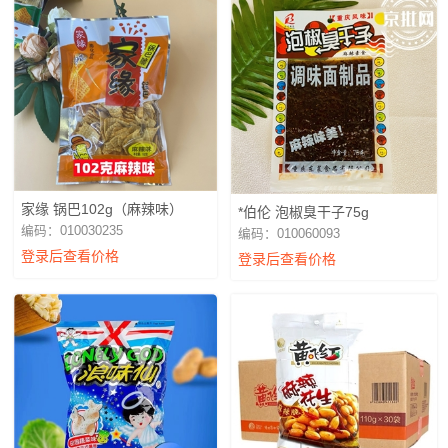
家缘 锅巴102g（麻辣味）
*伯伦 泡椒臭干子75g
编码：010030235
编码：010060093
登录后查看价格
登录后查看价格