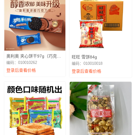
奥利奥 夹心饼干97g（巧克力
旺旺 雪饼84g
味）
编码：010010262
编码：010010018
登录后查看价格
登录后查看价格