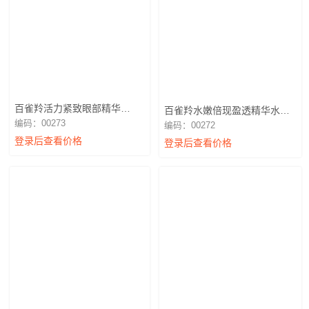
百雀羚活力紧致眼部精华
百雀羚水嫩倍现盈透精华水
30g（不退换）
100ml（不退换）
编码：00273
编码：00272
登录后查看价格
登录后查看价格