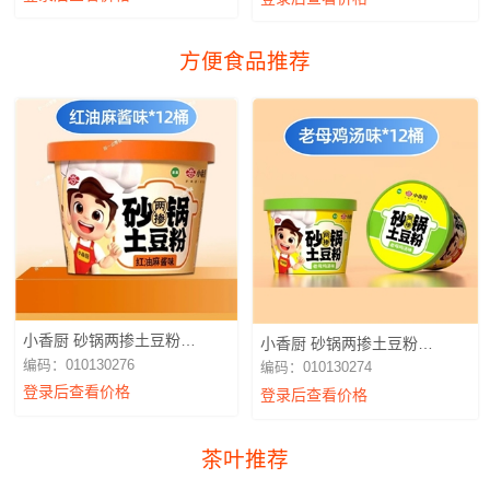
方便食品推荐
小香厨 砂锅两掺土豆粉
小香厨 砂锅两掺土豆粉
256g（红油麻酱）
256g（老母鸡汤）
编码：010130276
编码：010130274
登录后查看价格
登录后查看价格
茶叶推荐