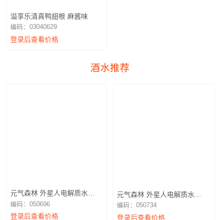
溢享乐清真鸭翅根 麻酱味
编码：03040629
登录后查看价格
酒水推荐
元气森林 外星人电解质水
元气森林 外星人电解质水
600ml荔枝海盐味
600ml白桃味
编码：050696
编码：050734
登录后查看价格
登录后查看价格