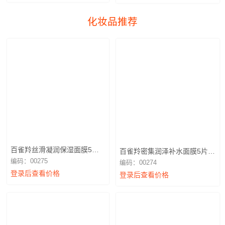
化妆品推荐
百雀羚丝滑凝润保湿面膜5片
百雀羚密集润泽补水面膜5片装
装（不退换）
（不退换）
编码：00275
编码：00274
登录后查看价格
登录后查看价格