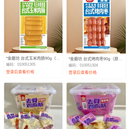
*金磨坊 台式玉米肉肠90g（玉
*金磨坊 台式烤肉枣90g（原
米）
味）
编码：010051305
编码：010051304
登录后查看价格
登录后查看价格