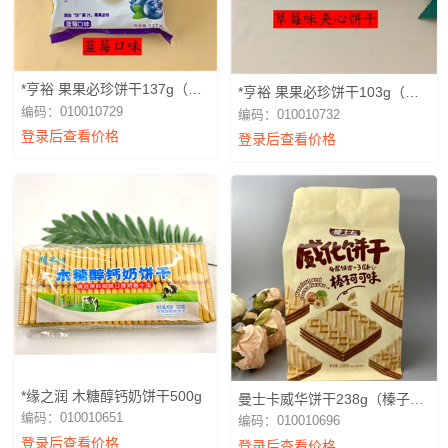
*亨裕 果果必珍饼干137g（蓝
*亨裕 果果必珍饼干103g（草
莓）
莓）
编码：010010729
编码：010010732
登录后查看价格
登录后查看价格
*缘之润 木糖醇钙奶饼干500g
曼士卡威华饼干238g（榛子可
可）
编码：010010651
编码：010010696
登录后查看价格
登录后查看价格