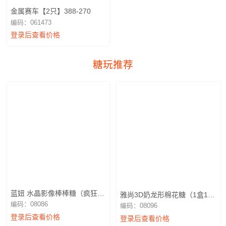
金属赛车【2只】388-270
编码：061473
登录后查看价格
糖玩推荐
蓝妞 水晶影像棒棒糖（疯狂动
雅尚3D奶龙形棉花糖（1盒12
物城2）1盒12支
个）
编码：08086
编码：08096
登录后查看价格
登录后查看价格