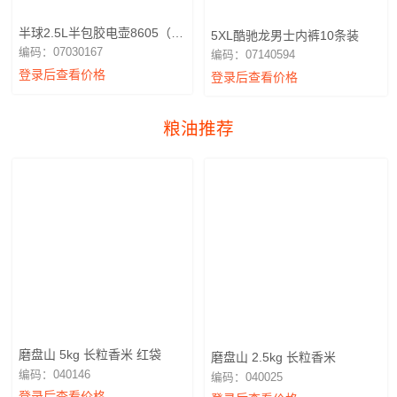
半球2.5L半包胶电壶8605（广
5XL酷驰龙男士内裤10条装
东南振电器）NZ15-25C
编码：07030167
编码：07140594
登录后查看价格
登录后查看价格
粮油推荐
磨盘山 5kg 长粒香米 红袋
磨盘山 2.5kg 长粒香米
编码：040146
编码：040025
登录后查看价格